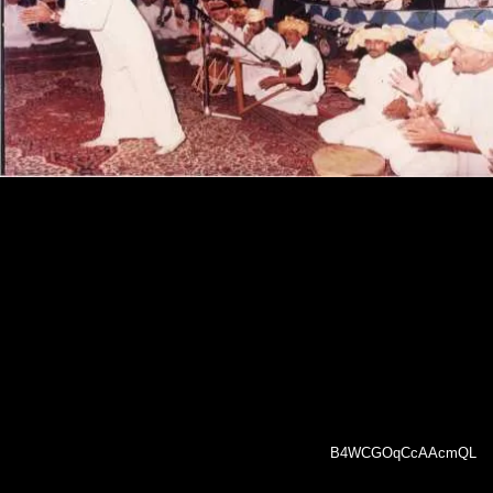
B4WCGOqCcAAcmQL